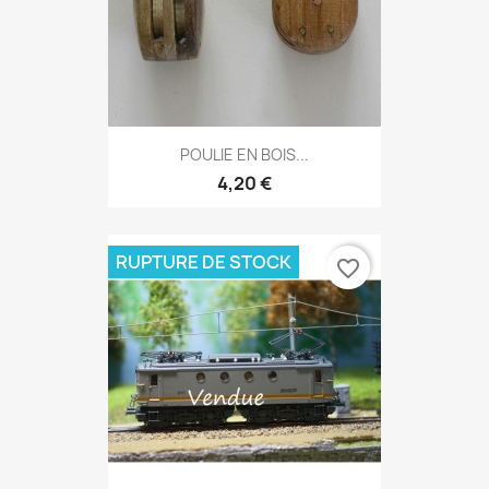
POULIE EN BOIS...
4,20 €
RUPTURE DE STOCK
favorite_border