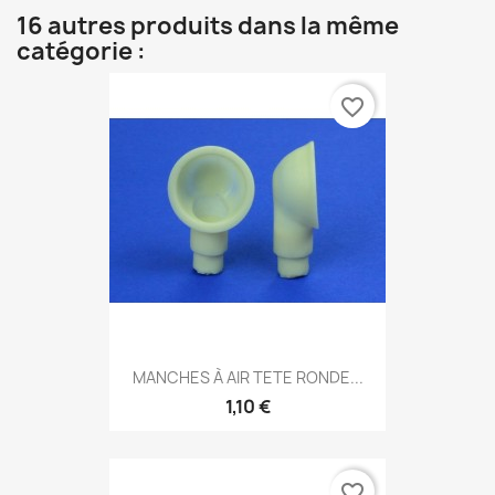
16 autres produits dans la même
catégorie :
favorite_border
MANCHES À AIR TETE RONDE...
1,10 €
favorite_border