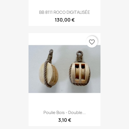
BB 8111 ROCO DIGITALISÉE
130,00 €
favorite_border
Poulie Bois - Double...
3,10 €