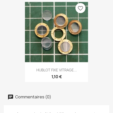
favorite_border
HUBLOT FIXE VITRAGE...
1,10 €
Commentaires (0)