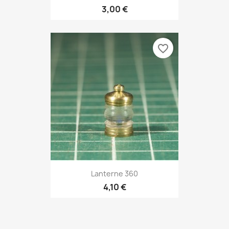
3,00 €
favorite_border
Lanterne 360
4,10 €