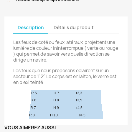
Description
Détails du produit
Les feux de coté ou feux latéraux projettent une
lumière de couleur ininterrompue ( verte ou rouge
) qui permet de savoir vers quelle direction se
dirige un navire.
Les feux que nous proposons éclairent sur un
secteur de 112° Le corps est en laiton, le verre est
en plexi teinté
R 5
H 7
r3,3
R 6
H 8
r3,5
R 7
H 9
r4,5
R 8
H 10
r4,5
VOUS AIMEREZ AUSSI