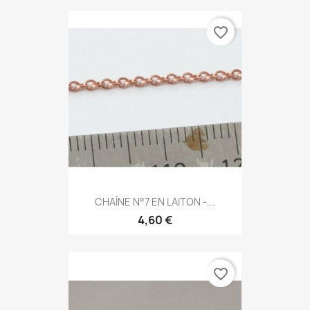
favorite_border
CHAÎNE N°7 EN LAITON -...
4,60 €
favorite_border