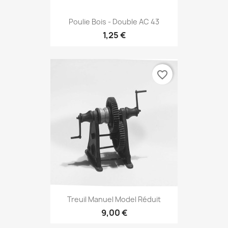
Poulie Bois - Double AC 43
1,25 €
favorite_border
Treuil Manuel Model Réduit
9,00 €