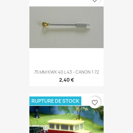
75 MM KWK 40 L 43 - CANON 1:72
2,40 €
RUPTURE DE STOCK
favorite_border