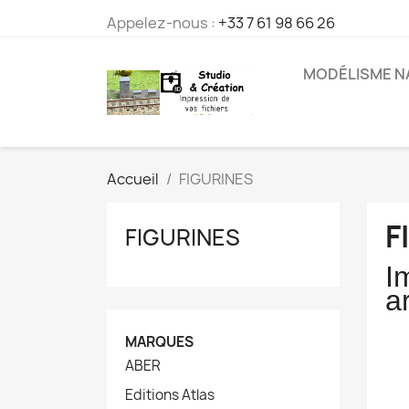
Appelez-nous :
+33 7 61 98 66 26
MODÉLISME N
Accueil
FIGURINES
F
FIGURINES
I
a
MARQUES
ABER
Editions Atlas