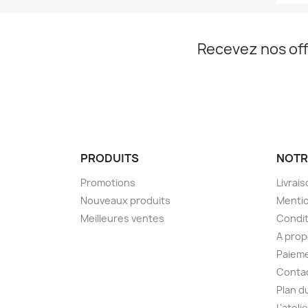
Recevez nos off
PRODUITS
NOTR
Promotions
Livrai
Nouveaux produits
Mentio
Meilleures ventes
Condit
A pro
Paieme
Conta
Plan d
L'ateli