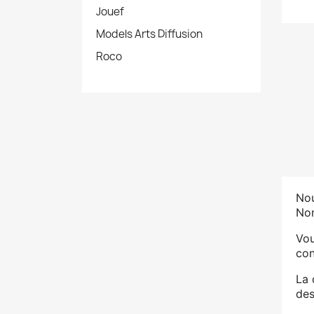
Jouef
Models Arts Diffusion
Roco
Nou
No
Vou
con
La 
des