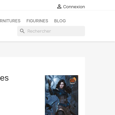

Connexion
RNITURES
FIGURINES
BLOG
search
nes