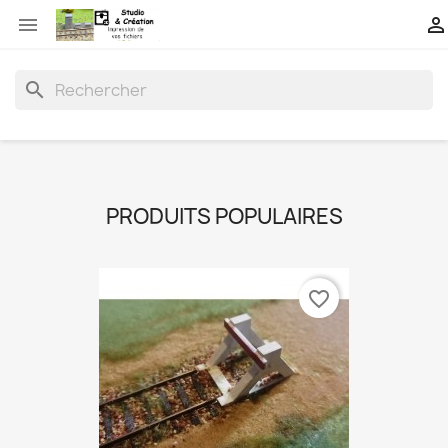


search
PRODUITS POPULAIRES
favorite_border