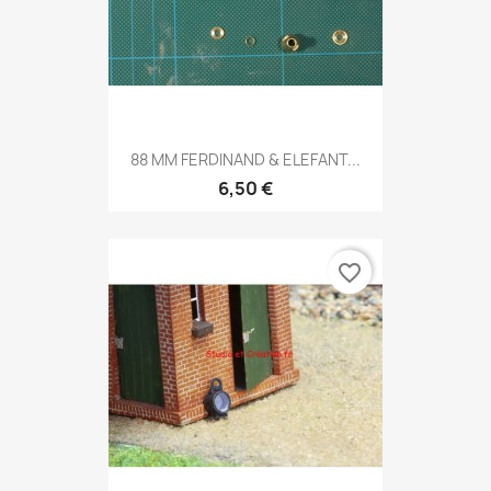
88 MM FERDINAND & ELEFANT...
6,50 €
favorite_border