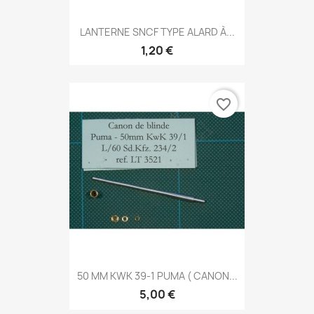
LANTERNE SNCF TYPE ALARD À...
1,20 €
favorite_border
50 MM KWK 39-1 PUMA ( CANON...
5,00 €