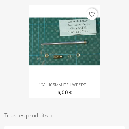
favorite_border
124 -105MM IEFH WESPE...
6,00 €
Tous les produits
