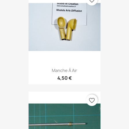
favorite_border
Manche À Air
4,50 €
favorite_border