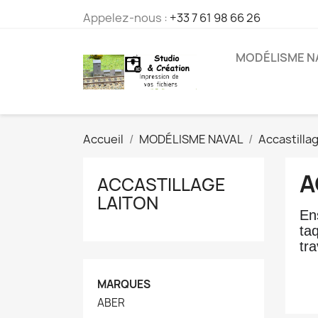
Appelez-nous :
+33 7 61 98 66 26
MODÉLISME N
Accueil
MODÉLISME NAVAL
Accastilla
A
ACCASTILLAGE
LAITON
En
taq
tra
MARQUES
ABER