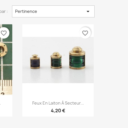

par :
Pertinence
favorite_border
favorite_border
Aperçu rapide

.
Feux En Laiton À Secteur...
4,20 €