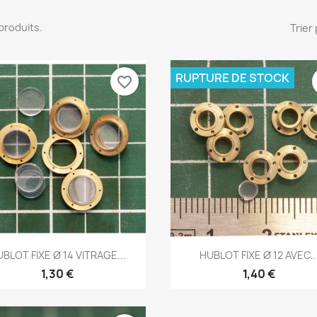
4 produits.
Trier 
RUPTURE DE STOCK
favorite_border
Aperçu rapide
Aperçu rapide


BLOT FIXE Ø 14 VITRAGE...
HUBLOT FIXE Ø 12 AVEC..
1,30 €
1,40 €