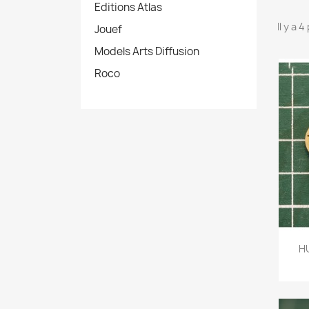
Editions Atlas
Il y a 
Jouef
Models Arts Diffusion
Roco
HU