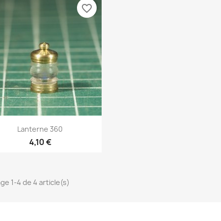
favorite_border
Aperçu rapide

Lanterne 360
4,10 €
ge 1-4 de 4 article(s)