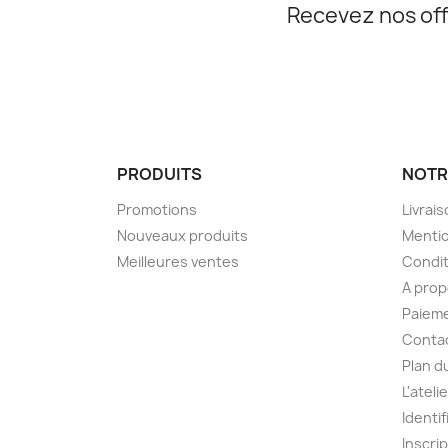
Recevez nos off
PRODUITS
NOTR
Promotions
Livrai
Nouveaux produits
Mentio
Meilleures ventes
Condit
A pro
Paieme
Conta
Plan d
L'ateli
Identif
Inscri