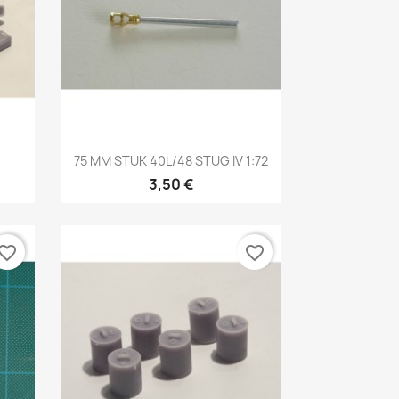
Aperçu rapide

75 MM STUK 40L/48 STUG IV 1:72
3,50 €
vorite_border
favorite_border