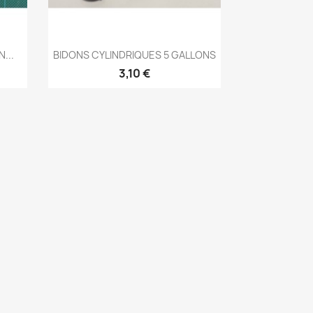
Aperçu rapide

...
BIDONS CYLINDRIQUES 5 GALLONS
3,10 €