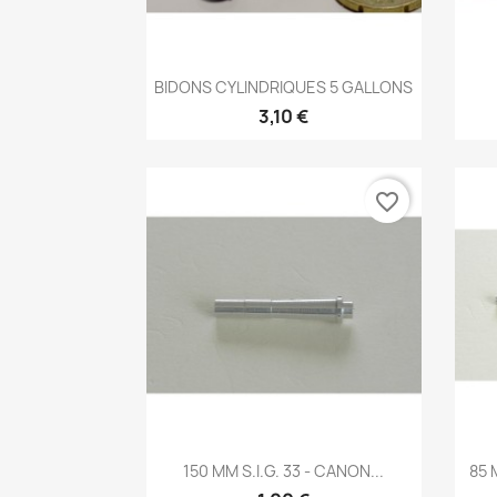
Aperçu rapide

BIDONS CYLINDRIQUES 5 GALLONS
3,10 €
favorite_border
Aperçu rapide

150 MM S.I.G. 33 - CANON...
85 