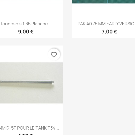
Aperçu rapide
Aperçu rapide


Tounesols 1:35 Planche...
PAK 40 75 MM EARLY VERSION
9,00 €
7,00 €
favorite_border
Aperçu rapide

MM D-5T POUR LE TANK T34...