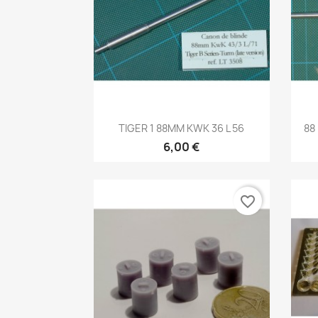
Aperçu rapide

TIGER 1 88MM KWK 36 L 56
88
6,00 €
favorite_border