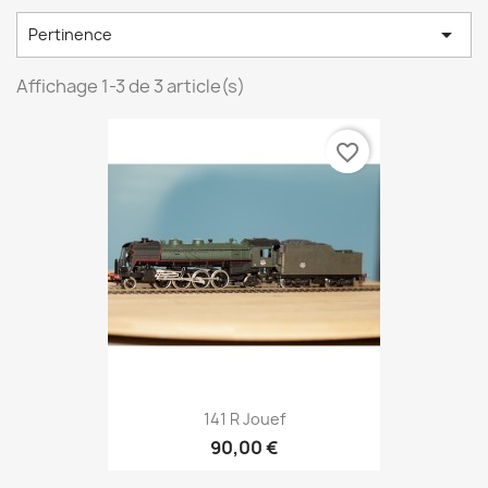

Pertinence
Affichage 1-3 de 3 article(s)
favorite_border
141 R Jouef
90,00 €