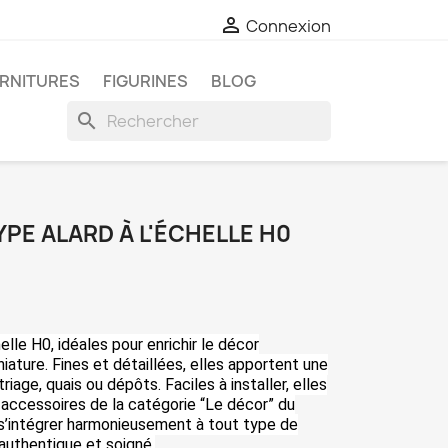

Connexion
RNITURES
FIGURINES
BLOG
search
PE ALARD À L'ÉCHELLE H0
elle H0, idéales pour enrichir le décor
niature. Fines et détaillées, elles apportent une
iage, quais ou dépôts. Faciles à installer, elles
accessoires de la catégorie “Le décor” du
s’intégrer harmonieusement à tout type de
 authentique et soigné.