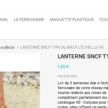
AVAL
LE FERROVIAIRE
MAQUETTE PLASTIQUE
FOU
Le décor
LANTERNE SNCF TYPE ALARD À L'ÉCHELLE H0
LANTERNE SNCF TY
1,20 €
Aucune taxe
Lot de 5 lanternes Alar à l’éch
ferroviaire de votre réseau mi
touche réaliste aux zones de tr
complètent parfaitement les 
catalogue H0
. Conçues pour 
scène, elles offrent un rendu