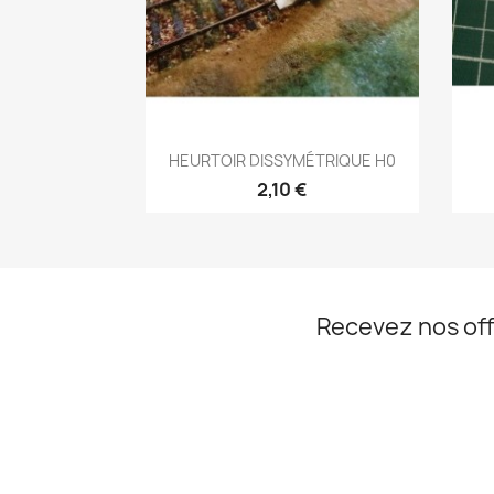
Aperçu rapide

HEURTOIR DISSYMÉTRIQUE H0
2,10 €
Recevez nos off