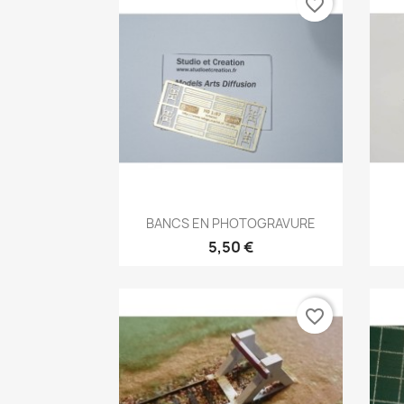
favorite_border
Aperçu rapide

BANCS EN PHOTOGRAVURE
5,50 €
favorite_border