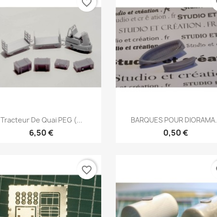
favorite_border
fa
Aperçu rapide
Aperçu rapide


Tracteur De Quai PEG (...
BARQUES POUR DIORAMA..
6,50 €
0,50 €
favorite_border
fa