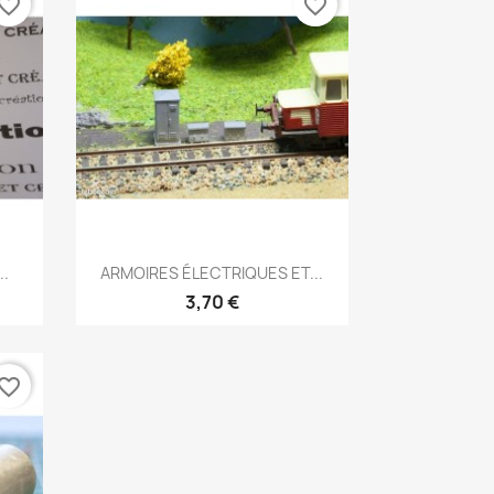
vorite_border
favorite_border
Aperçu rapide

.
ARMOIRES ÉLECTRIQUES ET...
3,70 €
vorite_border