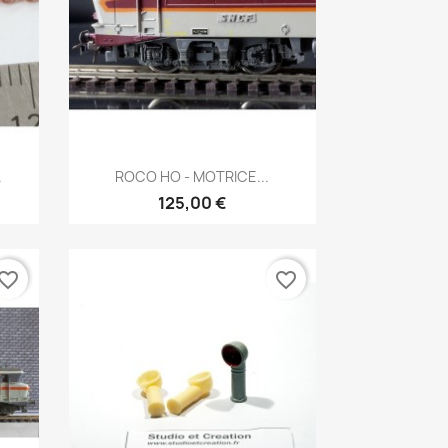
Aperçu rapide

.
ROCO HO - MOTRICE...
125,00 €
vorite_border
favorite_border