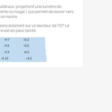
 latéraux projettent une lumière de
verte ou rouge ) qui permet de savoir vers
 un navire.
ons éclairent sur un secteur de 112° Le
re est en plexi teinté
H 7
r3,3
H 8
r3,5
H 9
r4,5
H 10
r4,5