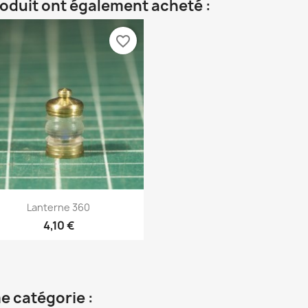
roduit ont également acheté :
favorite_border
Aperçu rapide

Lanterne 360
4,10 €
e catégorie :