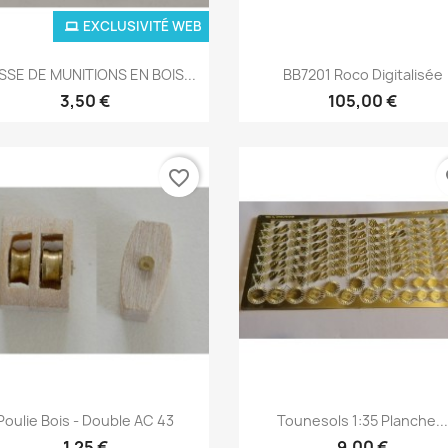
EXCLUSIVITÉ WEB
Aperçu rapide
Aperçu rapide


SSE DE MUNITIONS EN BOIS...
BB7201 Roco Digitalisée
3,50 €
105,00 €
favorite_border
fa
Aperçu rapide
Aperçu rapide


Poulie Bois - Double AC 43
Tounesols 1:35 Planche..
1,25 €
9,00 €