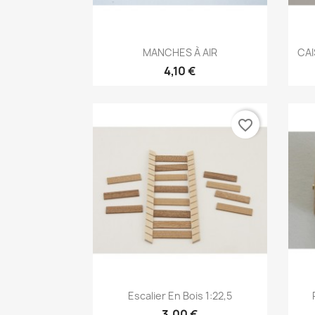
Aperçu rapide

MANCHES À AIR
CAI
4,10 €
favorite_border
Aperçu rapide

Escalier En Bois 1:22,5
3,00 €