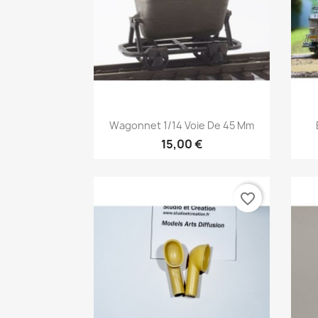
Aperçu rapide

Wagonnet 1/14 Voie De 45 Mm
15,00 €
favorite_border