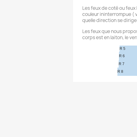
Les feux de coté ou feux
couleur ininterrompue ( 
quelle direction se dirige
Les feux que nous propos
corps est en laiton, le ver
R 5
R 6
R 7
R 8