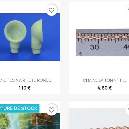
favorite_border
fa
Aperçu rapide
Aperçu rapide


NCHES À AIR TETE RONDE...
CHAINE LAITON N° 11...
1,10 €
4,60 €
TURE DE STOCK
favorite_border
fa