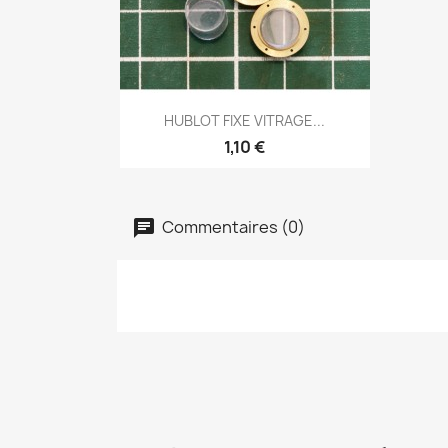
Aperçu rapide

HUBLOT FIXE VITRAGE...
1,10 €
Commentaires (0)