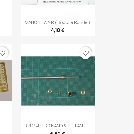
Aperçu rapide

MANCHE À AIR ( Bouche Ronde )
4,10 €
vorite_border
favorite_border
Aperçu rapide

.
88 MM FERDINAND & ELEFANT...
6,50 €