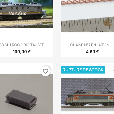
Aperçu rapide
Aperçu rapide


BB 8111 ROCO DIGITALISÉE
CHAÎNE N°7 EN LAITON -..
130,00 €
4,60 €
RUPTURE DE STOCK
favorite_border
fa