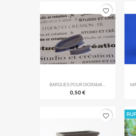
favorite_border
Aperçu rapide

BARQUES POUR DIORAMA...
MA
0,50 €
RUP
favorite_border