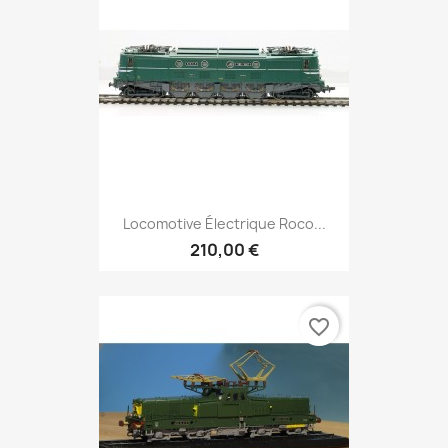
Locomotive Électrique Roco...
210,00 €
favorite_border