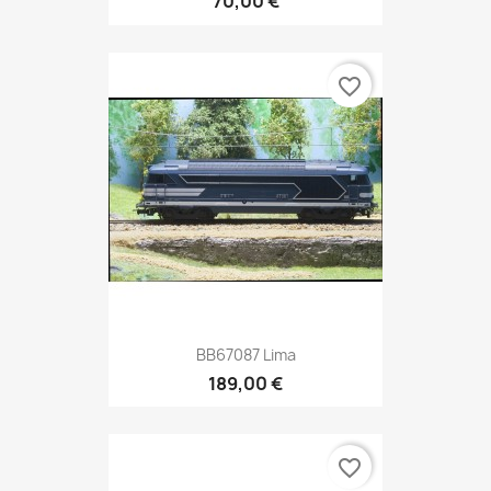
70,00 €
favorite_border
BB67087 Lima
189,00 €
favorite_border