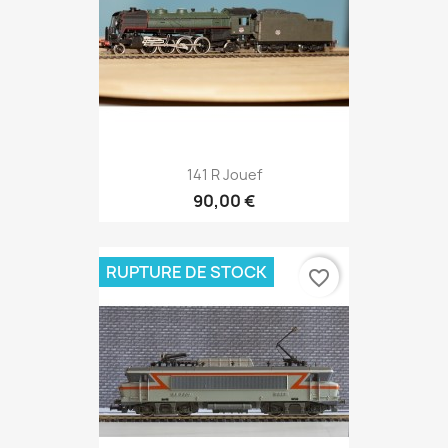
141 R Jouef
90,00 €
RUPTURE DE STOCK
favorite_border