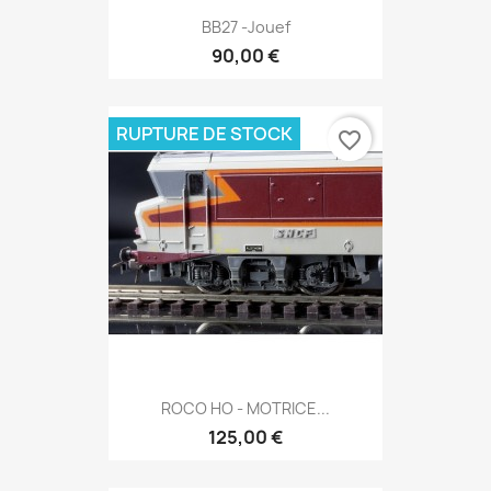
BB27 -Jouef
90,00 €
RUPTURE DE STOCK
favorite_border
ROCO HO - MOTRICE...
125,00 €