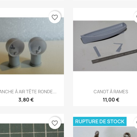
favorite_border
fa
Aperçu rapide
Aperçu rapide


ANCHE À AIR TÊTE RONDE...
CANOT À RAMES
3,80 €
11,00 €
RUPTURE DE STOCK
favorite_border
fa