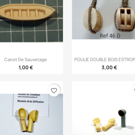
Aperçu rapide
Aperçu rapide


Canot De Sauvetage
POULIE DOUBLE BOIS ESTROPÉ
1,00 €
3,00 €
favorite_border
fa