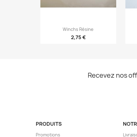
Aperçu rapide

Winchs Résine
2,75 €
Recevez nos off
PRODUITS
NOTR
Promotions
Livrai