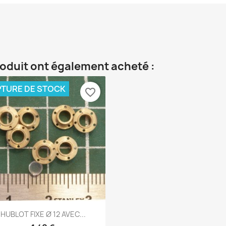
roduit ont également acheté :
TURE DE STOCK
favorite_border
Aperçu rapide

HUBLOT FIXE Ø 12 AVEC...