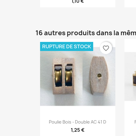
1,10 €
16 autres produits dans la mêm
RUPTURE DE STOCK
favorite_border
Aperçu rapide

Poulie Bois - Double AC 41 D
1,25 €