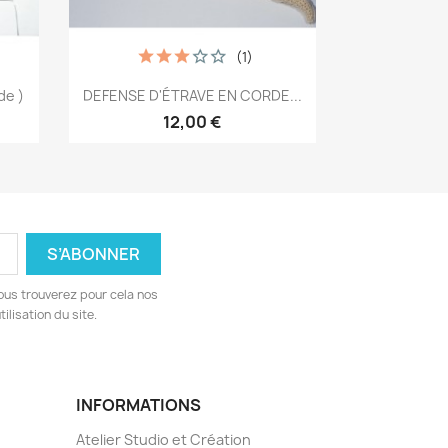
(1)
Aperçu rapide

de )
DEFENSE D'ÉTRAVE EN CORDE...
12,00 €
ous trouverez pour cela nos
ilisation du site.
INFORMATIONS
Atelier Studio et Création