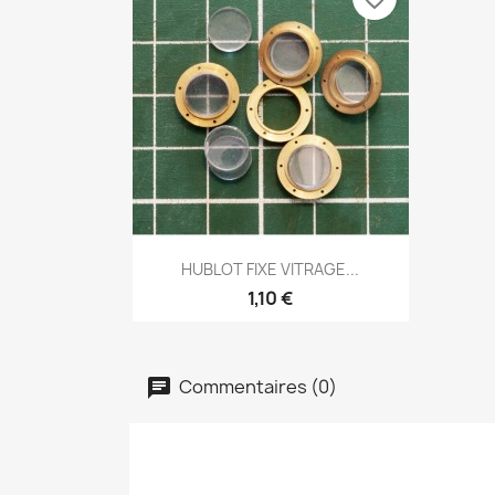
Aperçu rapide

HUBLOT FIXE VITRAGE...
1,10 €
Commentaires (0)