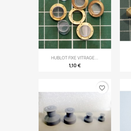
Aperçu rapide

HUBLOT FIXE VITRAGE...
1,10 €
favorite_border