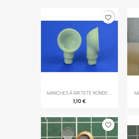
favorite_border
Aperçu rapide

MANCHES À AIR TETE RONDE...
M
1,10 €
favorite_border