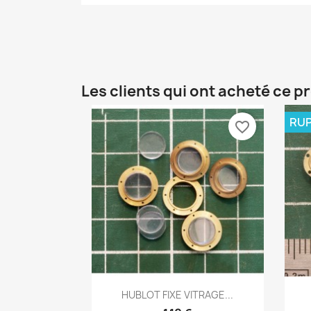
Les clients qui ont acheté ce p
RUP
favorite_border
Aperçu rapide

HUBLOT FIXE VITRAGE...