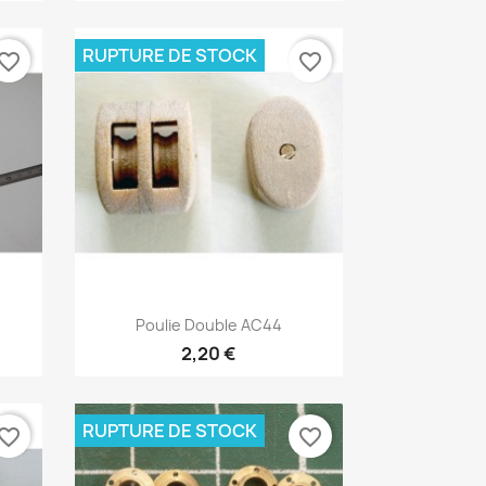
RUPTURE DE STOCK
vorite_border
favorite_border
Aperçu rapide

Poulie Double AC44
2,20 €
RUPTURE DE STOCK
vorite_border
favorite_border