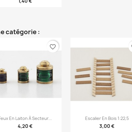
1,40 €
e catégorie :
favorite_border
fa
Aperçu rapide
Aperçu rapide


Feux En Laiton À Secteur...
Escalier En Bois 1:22,5
4,20 €
3,00 €