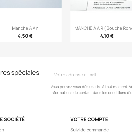
Aperçu rapide
Aperçu rapide


Manche À Air
MANCHE À AIR ( Bouche Ron
4,50 €
4,10 €
res spéciales
Vous pouvez vous désinscrire à tout moment. V
informations de contact dans les conditions d'ut
E SOCIÉTÉ
VOTRE COMPTE
son
Suivi de commande