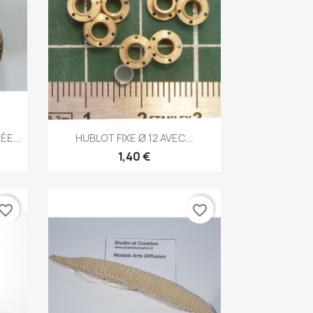
Aperçu rapide

E...
HUBLOT FIXE Ø 12 AVEC...
1,40 €
vorite_border
favorite_border