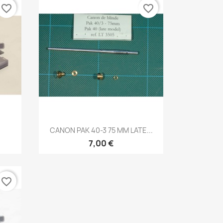
favorite_border
favorite_border
Aperçu rapide

CANON PAK 40-3 75 MM LATE...
7,00 €
favorite_border