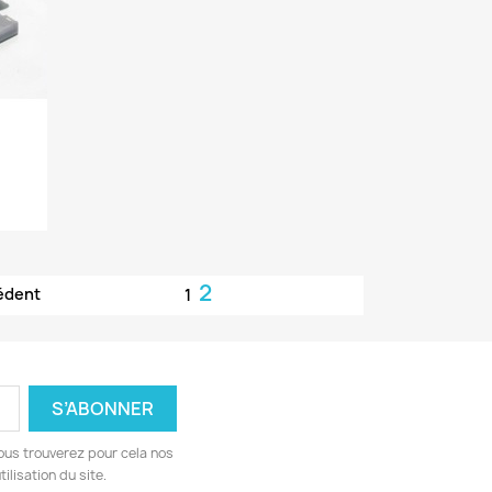
2
édent
1
ous trouverez pour cela nos
ilisation du site.