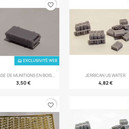
favorite_border
EXCLUSIVITÉ WEB
Aperçu rapide
Aperçu rapide


SSE DE MUNITIONS EN BOIS...
JERRICAN US WATER
3,50 €
4,82 €
favorite_border