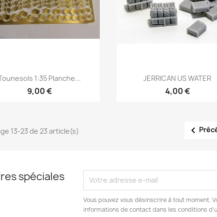
Aperçu rapide
Aperçu rapide


Tounesols 1:35 Planche...
JERRICAN US WATER
9,00 €
4,00 €

Préc
ge 13-23 de 23 article(s)
res spéciales
Vous pouvez vous désinscrire à tout moment. V
informations de contact dans les conditions d'ut