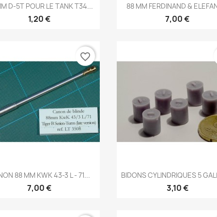
Aperçu rapide
Aperçu rapide


MM D-5T POUR LE TANK T34...
88 MM FERDINAND & ELEFAN
1,20 €
7,00 €
favorite_border
Aperçu rapide
Aperçu rapide


ON 88 MM KWK 43-3 L - 71...
BIDONS CYLINDRIQUES 5 GA
7,00 €
3,10 €