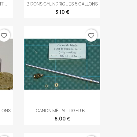
Aperçu rapide

T...
BIDONS CYLINDRIQUES 5 GALLONS
3,10 €
favorite_border
favorite_border
Aperçu rapide

LLONS
CANON MÉTAL -TIGER B...
6,00 €